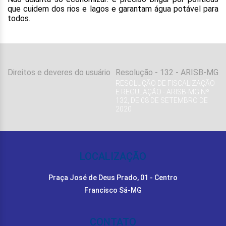
que cuidem dos rios e lagos e garantam água potável para
todos.
Direitos e deveres do usuário
Resolução - 132 - ARISB-MG
RESOLUÇÃO DE FISCALIZAÇÃO
E REGULAÇÃO - ARISB-MG Nº
132, DE 08 DE SETEMBRO DE
2020
LOCALIZAÇÃO
Praça José de Deus Prado, 01 - Centro
Francisco Sá-MG
CONTATO